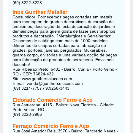
(69) 3222-3228
Inox Gunther Metaller
Consumidor: Fornecemos peças cortadas em metais
para montagem de grades decorativas, decoração de
ambientes, decoração de festa,decoração de jardins e
demais peças para quem gosta de fazer seus próprios
produtos e decoração. ?Metalurgicas e Serralherias:
Dispomos de catálogo com mais de 1000 modelos
diferentes de chapas cortadas para fabricação de
grades, portões, janelas, pergolados, Muxarabies,
guarda corpo, divisórias e uma variada opção de peças
para fabricação de produtos de serralheria. Envie seu
desenho!
Rua Ribeirão Preto, 6481 - Bairro: Cuniã - Porto Velho -
RO - CEP: 76824-432
Site: www.gunthersolucoes.com
E-mail: venda@gunthersolucoes.com
(69) 3214-7757 / 9.9258-3443
Eldorado Comércio Ferro e Aço
Rua Jatuarana, 4115 - Bairro: Nova Floresta - Cidade:
Porto Velho - RO
(69) 3228-2986
Ferraço Comércio Ferro e Aço
Rua José Amador Reis, 3976 - Bairro: Tancredo Neves -