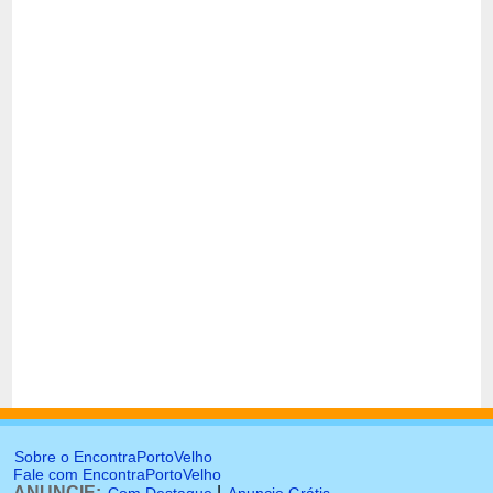
Sobre o EncontraPortoVelho
Fale com EncontraPortoVelho
ANUNCIE:
|