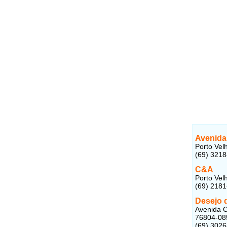
Avenida
Porto Vel
(69) 321
C&A
Porto Vel
(69) 218
Desejo 
Avenida C
76804-08
(69) 302