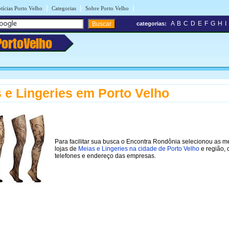
|
|
|
tícias Porto Velho
Categorias
Sobre Porto Velho
A
B
C
D
E
F
G
H
I
categorias:
PortoVelho
 e Lingeries em Porto Velho
Para facilitar sua busca o Encontra Rondônia selecionou as m
lojas de
Meias e Lingeries na cidade de Porto Velho
e região,
telefones e endereço das empresas.