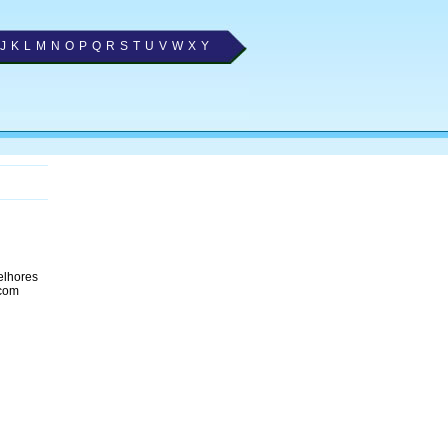
J
K
L
M
N
O
P
Q
R
S
T
U
V
W
X
Y
elhores
 com