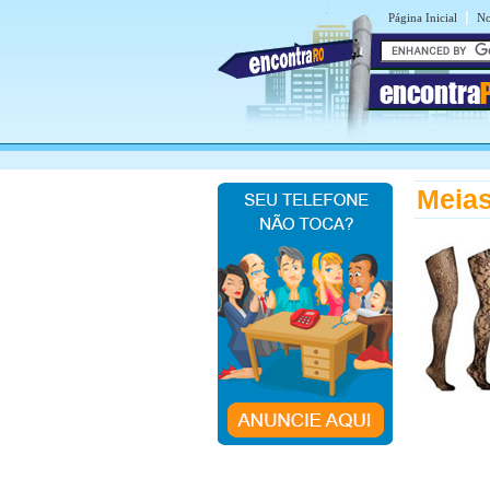
|
Página Inicial
No
encontra
Meias