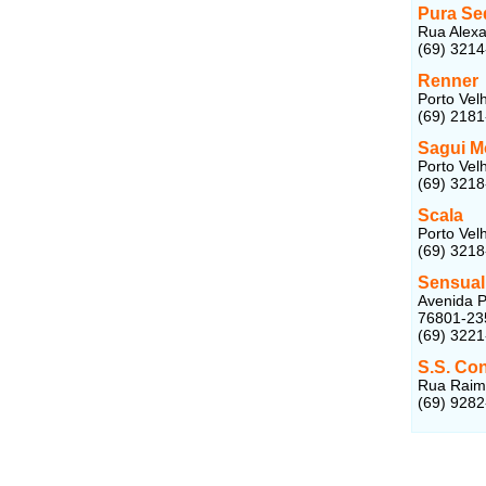
Pura Se
Rua Alexa
(69) 321
Renner
Porto Vel
(69) 218
Sagui M
Porto Vel
(69) 321
Scala
Porto Vel
(69) 321
Sensual
Avenida P
76801-23
(69) 322
S.S. Co
Rua Raimu
(69) 928