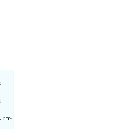
O
O
 - CEP: