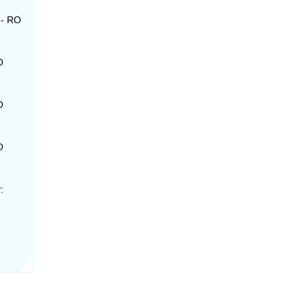
 - RO
O
O
O
: