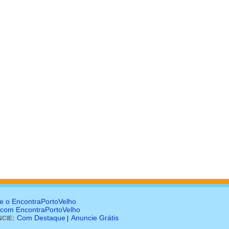
e o EncontraPortoVelho
 com EncontraPortoVelho
Com Destaque
Anuncie Grátis
CIE:
|